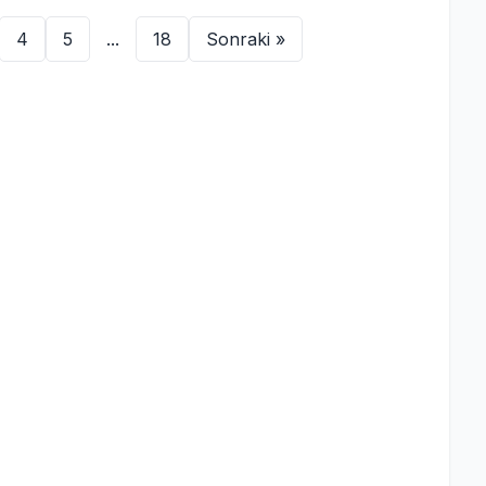
4
5
...
18
Sonraki »