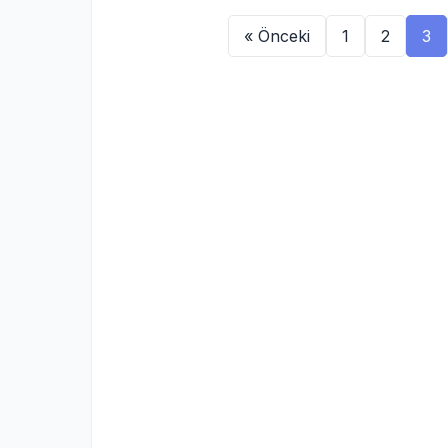
« Önceki
1
2
3