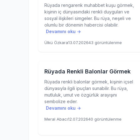
Rüyada rengarenk muhabbet kuşu görmek,
kişinin iç dünyasındaki renkli duyguları ve
sosyal ilişkileri simgeler. Bu rüya, neşeli ve
olumlu bir dönemin habercisi olabilir.
Devamını oku →
Ülkü Özkara
13.07.2026
43 görüntülenme
Rüyada Renkli Balonlar Görmek
Rüyada renkli balonlar görmek, kişinin içsel
dünyasıyla ilgili ipuçları sunabilir. Bu rüya,
mutluluk, umut ve özgürlük arayışını
sembolize eder.
Devamını oku →
Meral Abacı
12.07.2026
40 görüntülenme