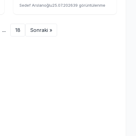
Sedef Arslanoğlu
25.07.2026
39 görüntülenme
...
18
Sonraki »