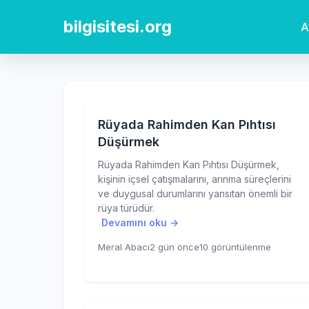
bilgisitesi.org
A
Rüyada Rahimden Kan Pıhtısı
Düşürmek
Rüyada Rahimden Kan Pıhtısı Düşürmek,
kişinin içsel çatışmalarını, arınma süreçlerini
ve duygusal durumlarını yansıtan önemli bir
rüya türüdür.
Devamını oku →
Meral Abacı
2 gün önce
10 görüntülenme