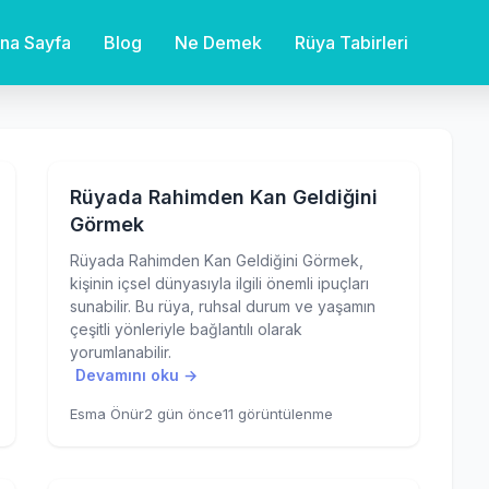
na Sayfa
Blog
Ne Demek
Rüya Tabirleri
Rüyada Rahimden Kan Geldiğini
Görmek
Rüyada Rahimden Kan Geldiğini Görmek,
kişinin içsel dünyasıyla ilgili önemli ipuçları
sunabilir. Bu rüya, ruhsal durum ve yaşamın
çeşitli yönleriyle bağlantılı olarak
yorumlanabilir.
Devamını oku →
Esma Önür
2 gün önce
11 görüntülenme