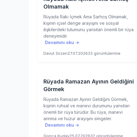
Olmamak
Rüyada Rakı İçmek Ama Sarhoş Olmamak,
kişinin içsel denge arayışını ve sosyal
ilişkilerdeki tutumunu yansıtan önemli bir rüya
deneyimidir.
Devamını oku →
Davut Sözeri
27.07.2026
33 görüntülenme
Rüyada Ramazan Ayının Geldiğini
Görmek
Rüyada Ramazan Ayının Geldiğini Görmek,
kişinin ruhsal ve manevi durumunu yansıtan
önemli bir rüya türüdür. Bu rüya, manevi
arınma ve huzur arayışını simgeler.
Devamını oku →
Gonca Kuday
25.07.2026
32 görüntülenme