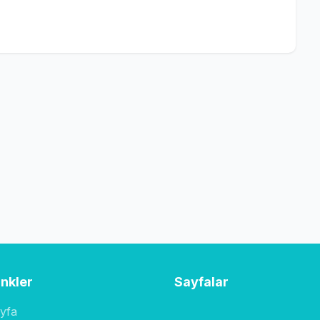
inkler
Sayfalar
yfa