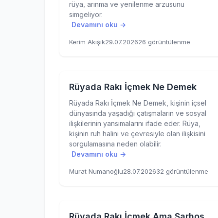
rüya, arınma ve yenilenme arzusunu
simgeliyor.
Devamını oku →
Kerim Akışık
29.07.2026
26 görüntülenme
Rüyada Rakı İçmek Ne Demek
Rüyada Rakı İçmek Ne Demek, kişinin içsel
dünyasında yaşadığı çatışmaların ve sosyal
ilişkilerinin yansımalarını ifade eder. Rüya,
kişinin ruh halini ve çevresiyle olan ilişkisini
sorgulamasına neden olabilir.
Devamını oku →
Murat Numanoğlu
28.07.2026
32 görüntülenme
Rüyada Rakı İçmek Ama Sarhoş