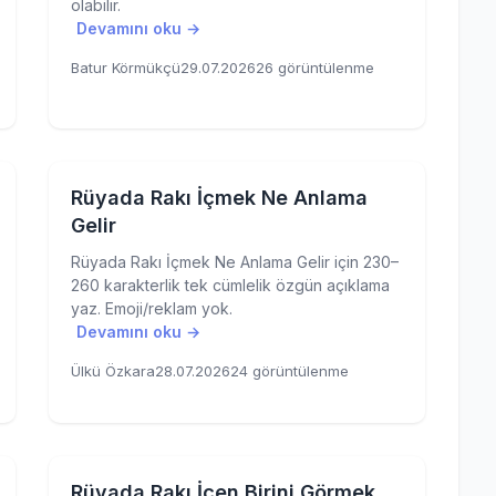
olabilir.
Devamını oku →
Batur Körmükçü
29.07.2026
26 görüntülenme
Rüyada Rakı İçmek Ne Anlama
Gelir
Rüyada Rakı İçmek Ne Anlama Gelir için 230–
260 karakterlik tek cümlelik özgün açıklama
yaz. Emoji/reklam yok.
Devamını oku →
Ülkü Özkara
28.07.2026
24 görüntülenme
Rüyada Rakı İçen Birini Görmek