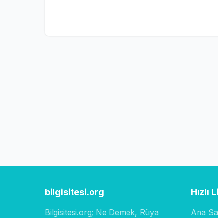
bilgisitesi.org
Hızlı L
Bilgisitesi.org; Ne Demek, Rüya
Ana Sa