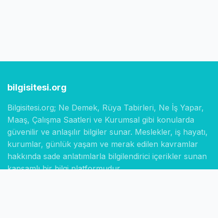
bilgisitesi.org
Bilgisitesi.org; Ne Demek, Rüya Tabirleri, Ne İş Yapar,
Maaş, Çalışma Saatleri ve Kurumsal gibi konularda
güvenilir ve anlaşılır bilgiler sunar. Meslekler, iş hayatı,
kurumlar, günlük yaşam ve merak edilen kavramlar
hakkında sade anlatımlarla bilgilendirici içerikler sunan
kapsamlı bir bilgi platformudur.
Hızlı Linkler