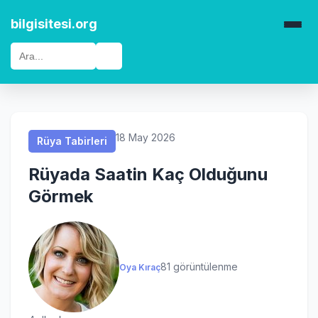
Rüya Tabirleri
Rüya Tabirleri
Rüya Tabirleri
Rüya Tabirleri
bilgisitesi.org
🔍
18 May 2026
Rüya Tabirleri
Rüyada Saatin Kaç Olduğunu
Görmek
81 görüntülenme
Oya Kıraç