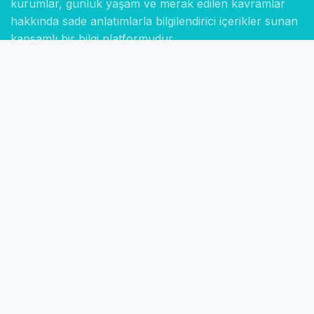
kurumlar, günlük yaşam ve merak edilen kavramlar
hakkında sade anlatımlarla bilgilendirici içerikler sunan
kapsamlı bir bilgi platformudur.
Hızlı Linkler
Ana Sayfa
Hakkımızda
İletişim
Gizlilik Politikası
Sayfalar
Kategoriler