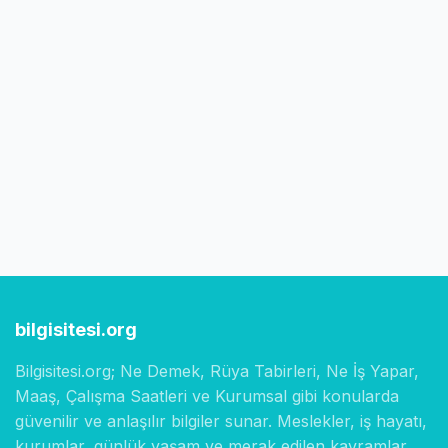
bilgisitesi.org
Bilgisitesi.org; Ne Demek, Rüya Tabirleri, Ne İş Yapar,
Maaş, Çalışma Saatleri ve Kurumsal gibi konularda
güvenilir ve anlaşılır bilgiler sunar. Meslekler, iş hayatı,
kurumlar, günlük yaşam ve merak edilen kavramlar