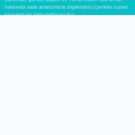
hakkında sade anlatımlarla bilgilendirici içerikler sunan
kapsamlı bir bilgi platformudur.
Hızlı Linkler
Ana Sayfa
Hakkımızda
İletişim
Gizlilik Politikası
Sayfalar
Kategoriler