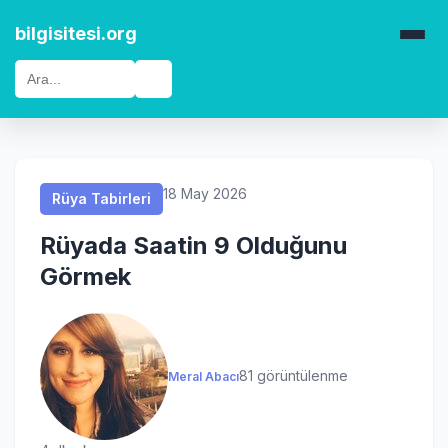
Rüya Tabirleri
Rüya Tabirleri
Rüya Tabirleri
Rüya Tabirleri
bilgisitesi.org
🔍
18 May 2026
Rüya Tabirleri
Rüyada Saatin 9 Olduğunu
Görmek
81 görüntülenme
Meral Abacı