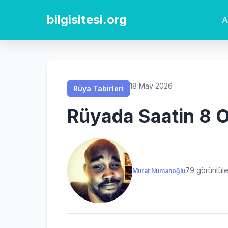
Rüya Tabirleri
Rüya Tabirleri
Rüya Tabirleri
Rüya Tabirleri
bilgisitesi.org
A
18 May 2026
Rüya Tabirleri
Rüyada Saatin 8 
79 görüntül
Murat Numanoğlu