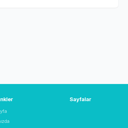
inkler
Sayfalar
yfa
ızda