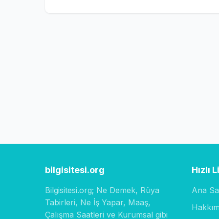
bilgisitesi.org
Hızlı L
Bilgisitesi.org; Ne Demek, Rüya
Ana Sa
Tabirleri, Ne İş Yapar, Maaş,
Hakkım
Çalışma Saatleri ve Kurumsal gibi