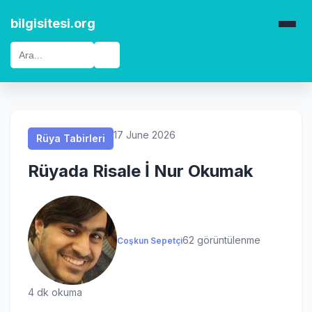
Rüya Tabirleri
Rüya Tabirleri
Rüya Tabirleri
Rüya Tabirleri
bilgisitesi.org
🔍
17 June 2026
Rüya Tabirleri
Rüyada Risale İ Nur Okumak
62 görüntülenme
Coşkun Sepetçi
4 dk okuma