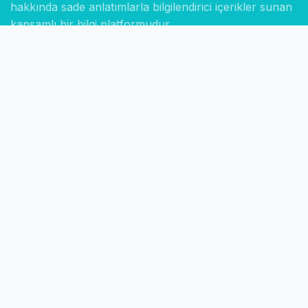
hakkında sade anlatımlarla bilgilendirici içerikler sunan
kapsamlı bir bilgi platformudur.
Hızlı Linkler
Ana Sayfa
Hakkımızda
İletişim
Gizlilik Politikası
Sayfalar
Kategoriler