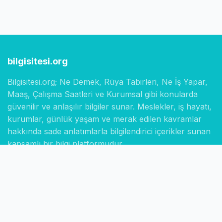
bilgisitesi.org
Bilgisitesi.org; Ne Demek, Rüya Tabirleri, Ne İş Yapar,
Maaş, Çalışma Saatleri ve Kurumsal gibi konularda
güvenilir ve anlaşılır bilgiler sunar. Meslekler, iş hayatı,
kurumlar, günlük yaşam ve merak edilen kavramlar
hakkında sade anlatımlarla bilgilendirici içerikler sunan
kapsamlı bir bilgi platformudur.
Hızlı Linkler
Ana Sayfa
Hakkımızda