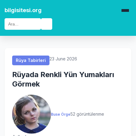
Rüya Tabirleri
Rüya Tabirleri
Rüya Tabirleri
Rüya Tabirleri
bilgisitesi.org
🔍
23 June 2026
Rüya Tabirleri
Rüyada Renkli Yün Yumakları
Görmek
52 görüntülenme
Buse Örge