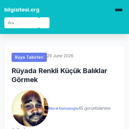
Rüya Tabirleri
Rüya Tabirleri
Rüya Tabirleri
Rüya Tabirleri
bilgisitesi.org
🔍
29 June 2026
Rüya Tabirleri
Rüyada Renkli Küçük Balıklar
Görmek
45 görüntülenme
Murat Numanoğlu