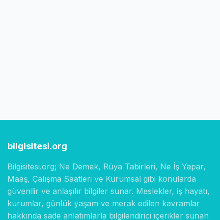
bilgisitesi.org
Bilgisitesi.org; Ne Demek, Rüya Tabirleri, Ne İş Yapar,
Maaş, Çalışma Saatleri ve Kurumsal gibi konularda
güvenilir ve anlaşılır bilgiler sunar. Meslekler, iş hayatı,
kurumlar, günlük yaşam ve merak edilen kavramlar
hakkında sade anlatımlarla bilgilendirici içerikler sunan