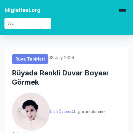
Rüya Tabirleri
Rüya Tabirleri
Rüya Tabirleri
Rüya Tabirleri
bilgisitesi.org
🔍
08 July 2026
Rüya Tabirleri
Rüyada Renkli Duvar Boyası
Görmek
40 görüntülenme
Ülkü Özkara